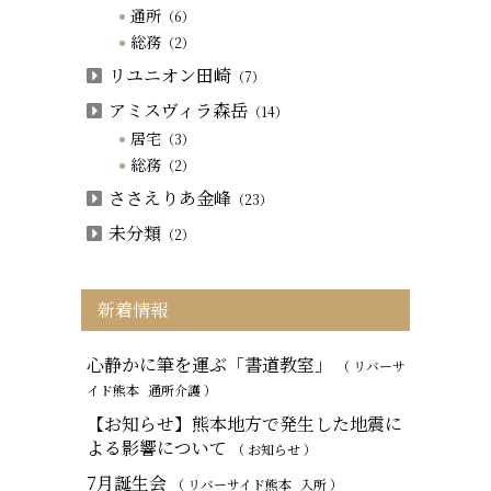
通所
（6）
総務
（2）
リユニオン田崎
（7）
アミスヴィラ森岳
（14）
居宅
（3）
総務
（2）
ささえりあ金峰
（23）
未分類
（2）
新着情報
心静かに筆を運ぶ「書道教室」
（ リバーサ
イド熊本
通所介護
）
【お知らせ】熊本地方で発生した地震に
よる影響について
（ お知らせ ）
7月誕生会
（ リバーサイド熊本
入所
）