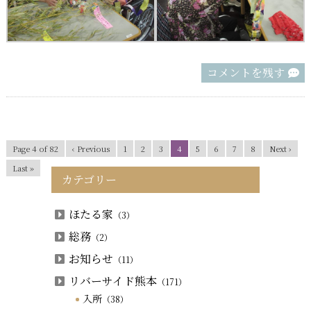
コメントを残す
Page 4 of 82
‹ Previous
1
2
3
4
5
6
7
8
Next ›
Last »
カテゴリー
ほたる家
（3）
総務
（2）
お知らせ
（11）
リバーサイド熊本
（171）
入所
（38）