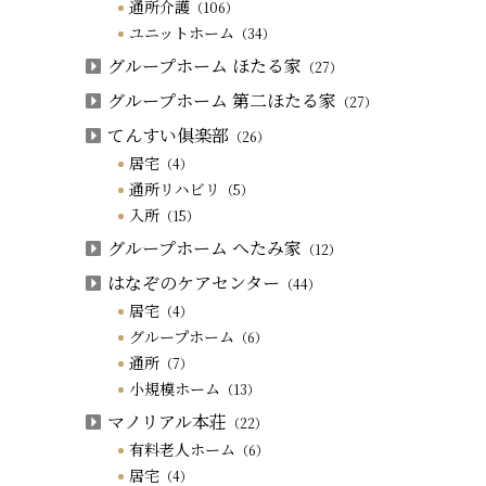
通所介護
（106）
ユニットホーム
（34）
グループホーム ほたる家
（27）
グループホーム 第二ほたる家
（27）
てんすい俱楽部
（26）
居宅
（4）
通所リハビリ
（5）
入所
（15）
グループホーム へたみ家
（12）
はなぞのケアセンター
（44）
居宅
（4）
グループホーム
（6）
通所
（7）
小規模ホーム
（13）
マノリアル本荘
（22）
有料老人ホーム
（6）
居宅
（4）