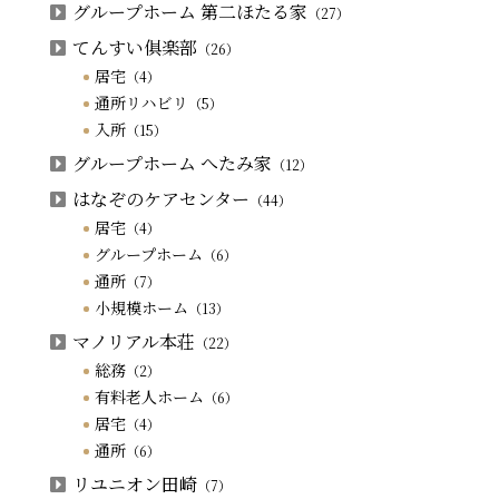
グループホーム 第二ほたる家
（27）
てんすい俱楽部
（26）
居宅
（4）
通所リハビリ
（5）
入所
（15）
グループホーム へたみ家
（12）
はなぞのケアセンター
（44）
居宅
（4）
グループホーム
（6）
通所
（7）
小規模ホーム
（13）
マノリアル本荘
（22）
総務
（2）
有料老人ホーム
（6）
居宅
（4）
通所
（6）
リユニオン田崎
（7）