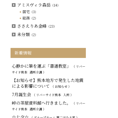
アミスヴィラ森岳
（14）
居宅
（3）
総務
（2）
ささえりあ金峰
（23）
未分類
（2）
新着情報
心静かに筆を運ぶ「書道教室」
（ リバー
サイド熊本
通所介護
）
【お知らせ】熊本地方で発生した地震
による影響について
（ お知らせ ）
7月誕生会
（ リバーサイド熊本
入所
）
峠の茶屋資料館へ行きました。
（ リバー
サイド熊本
通所介護
）
☆七夕☆
（ グループホーム 第二ほたる家 ）