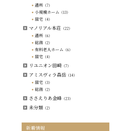
通所
（7）
小規模ホーム
（13）
居宅
（4）
マノリアル本荘
（22）
通所
（6）
総務
（2）
有料老人ホーム
（6）
居宅
（4）
リユニオン田崎
（7）
アミスヴィラ森岳
（14）
居宅
（3）
総務
（2）
ささえりあ金峰
（23）
未分類
（2）
新着情報