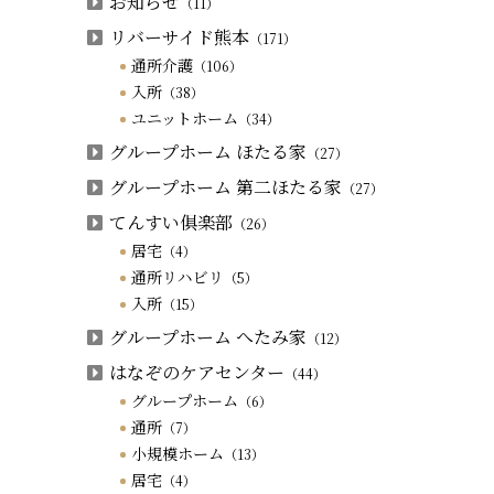
お知らせ
（11）
リバーサイド熊本
（171）
通所介護
（106）
入所
（38）
ユニットホーム
（34）
グループホーム ほたる家
（27）
グループホーム 第二ほたる家
（27）
てんすい俱楽部
（26）
居宅
（4）
通所リハビリ
（5）
入所
（15）
グループホーム へたみ家
（12）
はなぞのケアセンター
（44）
グループホーム
（6）
通所
（7）
小規模ホーム
（13）
居宅
（4）