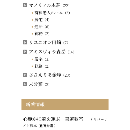
マノリアル本荘
（22）
有料老人ホーム
（6）
居宅
（4）
通所
（6）
総務
（2）
リユニオン田崎
（7）
アミスヴィラ森岳
（14）
居宅
（3）
総務
（2）
ささえりあ金峰
（23）
未分類
（2）
新着情報
心静かに筆を運ぶ「書道教室」
（ リバーサ
イド熊本
通所介護
）