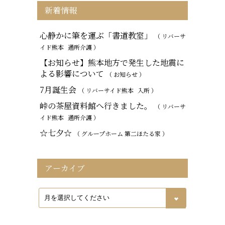
新着情報
心静かに筆を運ぶ「書道教室」
（ リバーサ
イド熊本
通所介護
）
【お知らせ】熊本地方で発生した地震に
よる影響について
（ お知らせ ）
7月誕生会
（ リバーサイド熊本
入所
）
峠の茶屋資料館へ行きました。
（ リバーサ
イド熊本
通所介護
）
☆七夕☆
（ グループホーム 第二ほたる家 ）
アーカイブ