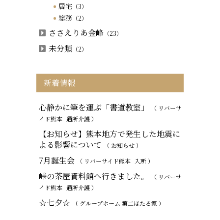
居宅
（3）
総務
（2）
ささえりあ金峰
（23）
未分類
（2）
新着情報
心静かに筆を運ぶ「書道教室」
（ リバーサ
イド熊本
通所介護
）
【お知らせ】熊本地方で発生した地震に
よる影響について
（ お知らせ ）
7月誕生会
（ リバーサイド熊本
入所
）
峠の茶屋資料館へ行きました。
（ リバーサ
イド熊本
通所介護
）
☆七夕☆
（ グループホーム 第二ほたる家 ）