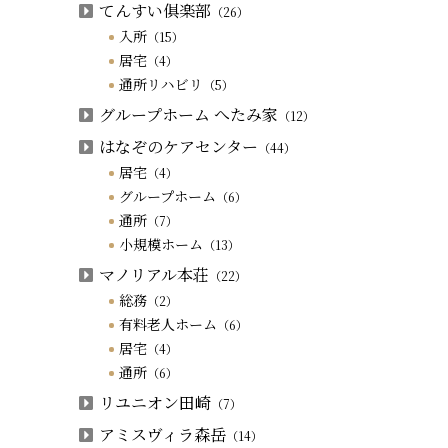
てんすい俱楽部
（26）
入所
（15）
居宅
（4）
通所リハビリ
（5）
グループホーム へたみ家
（12）
はなぞのケアセンター
（44）
居宅
（4）
グループホーム
（6）
通所
（7）
小規模ホーム
（13）
マノリアル本荘
（22）
総務
（2）
有料老人ホーム
（6）
居宅
（4）
通所
（6）
リユニオン田崎
（7）
アミスヴィラ森岳
（14）