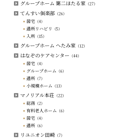
グループホーム 第二ほたる家
（27）
てんすい俱楽部
（26）
居宅
（4）
通所リハビリ
（5）
入所
（15）
グループホーム へたみ家
（12）
はなぞのケアセンター
（44）
居宅
（4）
グループホーム
（6）
通所
（7）
小規模ホーム
（13）
マノリアル本荘
（22）
総務
（2）
有料老人ホーム
（6）
居宅
（4）
通所
（6）
リユニオン田崎
（7）