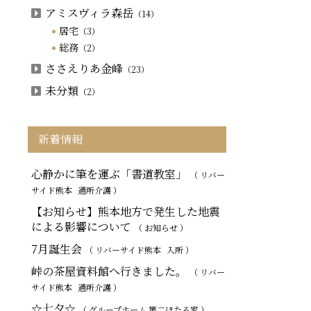
アミスヴィラ森岳
（14）
居宅
（3）
総務
（2）
ささえりあ金峰
（23）
未分類
（2）
新着情報
心静かに筆を運ぶ「書道教室」
（ リバー
サイド熊本
通所介護
）
【お知らせ】熊本地方で発生した地震
による影響について
（ お知らせ ）
7月誕生会
（ リバーサイド熊本
入所
）
峠の茶屋資料館へ行きました。
（ リバー
サイド熊本
通所介護
）
☆七夕☆
（ グループホーム 第二ほたる家 ）