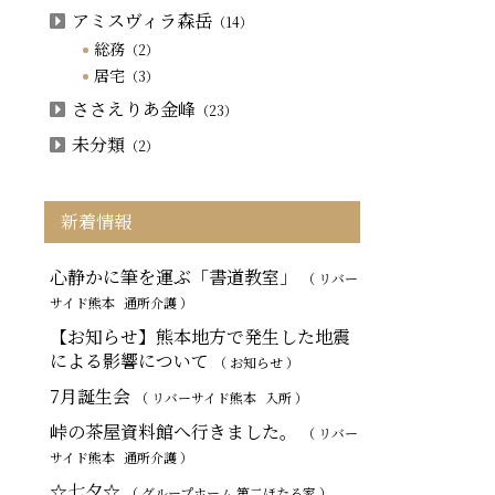
アミスヴィラ森岳
（14）
総務
（2）
居宅
（3）
ささえりあ金峰
（23）
未分類
（2）
新着情報
心静かに筆を運ぶ「書道教室」
（ リバー
サイド熊本
通所介護
）
【お知らせ】熊本地方で発生した地震
による影響について
（ お知らせ ）
7月誕生会
（ リバーサイド熊本
入所
）
峠の茶屋資料館へ行きました。
（ リバー
サイド熊本
通所介護
）
☆七夕☆
（ グループホーム 第二ほたる家 ）