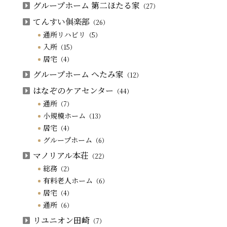
グループホーム 第二ほたる家
（27）
てんすい俱楽部
（26）
通所リハビリ
（5）
入所
（15）
居宅
（4）
グループホーム へたみ家
（12）
はなぞのケアセンター
（44）
通所
（7）
小規模ホーム
（13）
居宅
（4）
グループホーム
（6）
マノリアル本荘
（22）
総務
（2）
有料老人ホーム
（6）
居宅
（4）
通所
（6）
リユニオン田崎
（7）