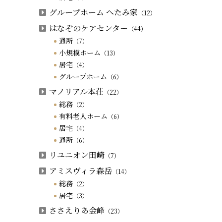
グループホーム へたみ家
（12）
はなぞのケアセンター
（44）
通所
（7）
小規模ホーム
（13）
居宅
（4）
グループホーム
（6）
マノリアル本荘
（22）
総務
（2）
有料老人ホーム
（6）
居宅
（4）
通所
（6）
リユニオン田崎
（7）
アミスヴィラ森岳
（14）
総務
（2）
居宅
（3）
ささえりあ金峰
（23）