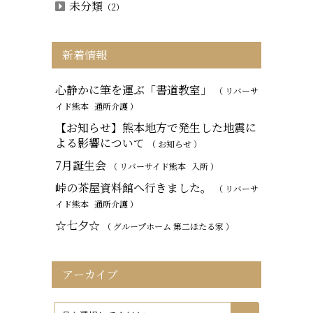
未分類
（2）
新着情報
心静かに筆を運ぶ「書道教室」
（ リバーサ
イド熊本
通所介護
）
【お知らせ】熊本地方で発生した地震に
よる影響について
（ お知らせ ）
7月誕生会
（ リバーサイド熊本
入所
）
峠の茶屋資料館へ行きました。
（ リバーサ
イド熊本
通所介護
）
☆七夕☆
（ グループホーム 第二ほたる家 ）
アーカイブ