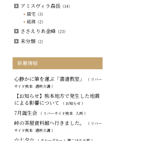
アミスヴィラ森岳
（14）
居宅
（3）
総務
（2）
ささえりあ金峰
（23）
未分類
（2）
新着情報
心静かに筆を運ぶ「書道教室」
（ リバー
サイド熊本
通所介護
）
【お知らせ】熊本地方で発生した地震
による影響について
（ お知らせ ）
7月誕生会
（ リバーサイド熊本
入所
）
峠の茶屋資料館へ行きました。
（ リバー
サイド熊本
通所介護
）
☆七夕☆
（ グループホーム 第二ほたる家 ）