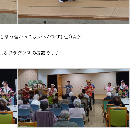
しまう程かっこよかったです(>_<)☆彡
よるフラダンスの披露です♪