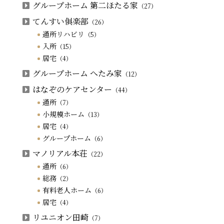
グループホーム 第二ほたる家
（27）
てんすい俱楽部
（26）
通所リハビリ
（5）
入所
（15）
居宅
（4）
グループホーム へたみ家
（12）
はなぞのケアセンター
（44）
通所
（7）
小規模ホーム
（13）
居宅
（4）
グループホーム
（6）
マノリアル本荘
（22）
通所
（6）
総務
（2）
有料老人ホーム
（6）
居宅
（4）
リユニオン田崎
（7）