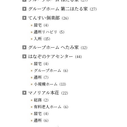
グループホーム 第二ほたる家
（27）
てんすい俱楽部
（26）
居宅
（4）
通所リハビリ
（5）
入所
（15）
グループホーム へたみ家
（12）
はなぞのケアセンター
（44）
居宅
（4）
グループホーム
（6）
通所
（7）
小規模ホーム
（13）
マノリアル本荘
（22）
総務
（2）
有料老人ホーム
（6）
居宅
（4）
通所
（6）