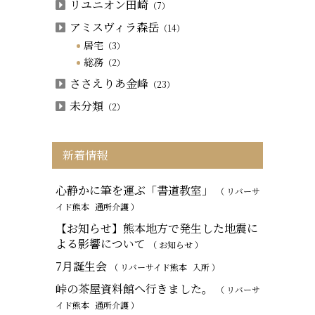
リユニオン田崎
（7）
アミスヴィラ森岳
（14）
居宅
（3）
総務
（2）
ささえりあ金峰
（23）
未分類
（2）
新着情報
心静かに筆を運ぶ「書道教室」
（ リバーサ
イド熊本
通所介護
）
【お知らせ】熊本地方で発生した地震に
よる影響について
（ お知らせ ）
7月誕生会
（ リバーサイド熊本
入所
）
峠の茶屋資料館へ行きました。
（ リバーサ
イド熊本
通所介護
）