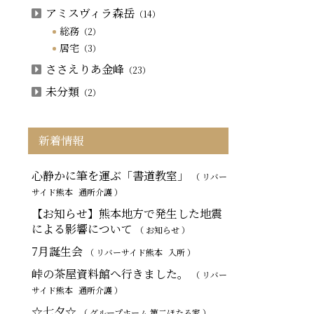
アミスヴィラ森岳
（14）
総務
（2）
居宅
（3）
ささえりあ金峰
（23）
未分類
（2）
新着情報
心静かに筆を運ぶ「書道教室」
（ リバー
サイド熊本
通所介護
）
【お知らせ】熊本地方で発生した地震
による影響について
（ お知らせ ）
7月誕生会
（ リバーサイド熊本
入所
）
峠の茶屋資料館へ行きました。
（ リバー
サイド熊本
通所介護
）
☆七夕☆
（ グループホーム 第二ほたる家 ）