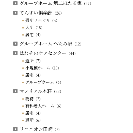
グループホーム 第二ほたる家
（27）
てんすい俱楽部
（26）
通所リハビリ
（5）
入所
（15）
居宅
（4）
グループホーム へたみ家
（12）
はなぞのケアセンター
（44）
通所
（7）
小規模ホーム
（13）
居宅
（4）
グループホーム
（6）
マノリアル本荘
（22）
総務
（2）
有料老人ホーム
（6）
居宅
（4）
通所
（6）
リユニオン田崎
（7）