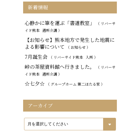
新着情報
心静かに筆を運ぶ「書道教室」
（ リバーサ
イド熊本
通所介護
）
【お知らせ】熊本地方で発生した地震に
よる影響について
（ お知らせ ）
7月誕生会
（ リバーサイド熊本
入所
）
峠の茶屋資料館へ行きました。
（ リバーサ
イド熊本
通所介護
）
☆七夕☆
（ グループホーム 第二ほたる家 ）
アーカイブ