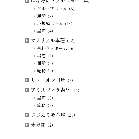
はなぞのケアセンター
（44）
グループホーム
（6）
通所
（7）
小規模ホーム
（13）
居宅
（4）
マノリアル本荘
（22）
有料老人ホーム
（6）
居宅
（4）
通所
（6）
総務
（2）
リユニオン田崎
（7）
アミスヴィラ森岳
（14）
居宅
（3）
総務
（2）
ささえりあ金峰
（23）
未分類
（2）