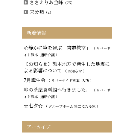
ささえりあ金峰
（23）
未分類
（2）
新着情報
心静かに筆を運ぶ「書道教室」
（ リバーサ
イド熊本
通所介護
）
【お知らせ】熊本地方で発生した地震に
よる影響について
（ お知らせ ）
7月誕生会
（ リバーサイド熊本
入所
）
峠の茶屋資料館へ行きました。
（ リバーサ
イド熊本
通所介護
）
☆七夕☆
（ グループホーム 第二ほたる家 ）
アーカイブ