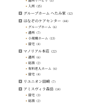
通所リハビリ
（5）
入所
（15）
グループホーム へたみ家
（12）
はなぞのケアセンター
（44）
グループホーム
（6）
通所
（7）
小規模ホーム
（13）
居宅
（4）
マノリアル本荘
（22）
通所
（6）
総務
（2）
有料老人ホーム
（6）
居宅
（4）
リユニオン田崎
（7）
アミスヴィラ森岳
（14）
居宅
（3）
総務
（2）