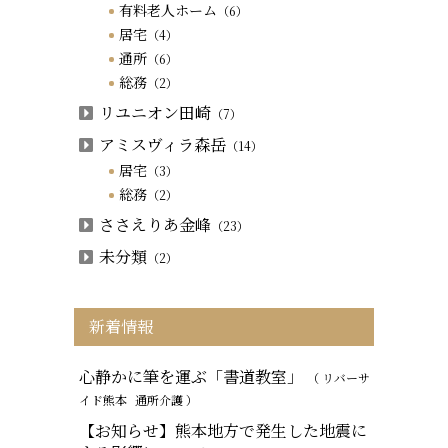
有料老人ホーム
（6）
居宅
（4）
通所
（6）
総務
（2）
リユニオン田崎
（7）
アミスヴィラ森岳
（14）
居宅
（3）
総務
（2）
ささえりあ金峰
（23）
未分類
（2）
新着情報
心静かに筆を運ぶ「書道教室」
（ リバーサ
イド熊本
通所介護
）
【お知らせ】熊本地方で発生した地震に