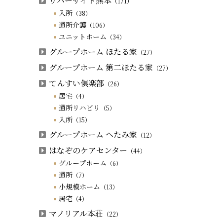
リバーサイド熊本
（171）
入所
（38）
通所介護
（106）
ユニットホーム
（34）
グループホーム ほたる家
（27）
グループホーム 第二ほたる家
（27）
てんすい俱楽部
（26）
居宅
（4）
通所リハビリ
（5）
入所
（15）
グループホーム へたみ家
（12）
はなぞのケアセンター
（44）
グループホーム
（6）
通所
（7）
小規模ホーム
（13）
居宅
（4）
マノリアル本荘
（22）