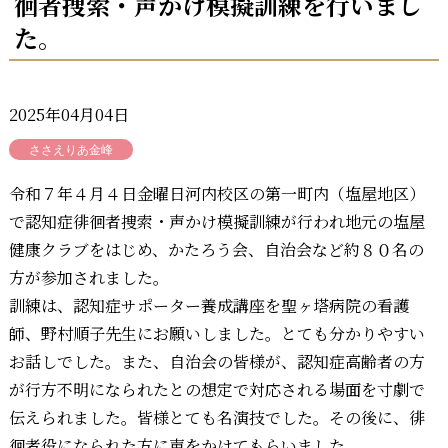
徊者捜索・声かけ模擬訓練を行いまし
た。
2025年04月04日
ささえりあ金峰
令和７年４月４日金曜日河内校区の第一町内（塩屋地区）
で認知症徘徊者捜索・声かけ模擬訓練が行われ地元の塩屋
健康クラブをはじめ、かたろう会、自治会など約８０名の
方が参加されました。
訓練は、認知症サポーター養成講座を聖ヶ塔病院の看護
師、野村順子先生にお願いしました。とても分かりやすい
お話しでした。また、自治会の皆様が、認知症高齢者の方
が行方不明になられたとの想定で対応される場面を寸劇で
伝えられました。皆様とても名演技でした。その後に、徘
徊者役になられた方に声をかけてもらいました。